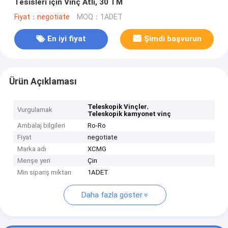
Tesisleri için Vinç Atlı, 30 TM
Fiyat：negotiate
MOQ：1ADET
En iyi fiyat
Şimdi başvurun
Ürün Açıklaması
,
Teleskopik Vinçler
Vurgulamak
Teleskopik kamyonet vinç
Ambalaj bilgileri
Ro-Ro
Fiyat
negotiate
Marka adı
XCMG
Menşe yeri
Çin
Min sipariş miktarı
1ADET
Daha fazla göster