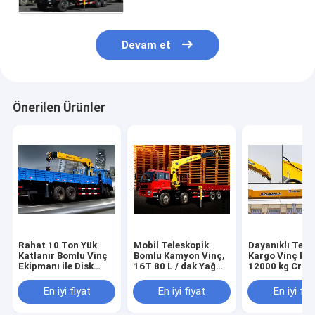
Devam et
Önerilen Ürünler
Rahat 10 Ton Yük
Mobil Teleskopik
Dayanıklı Tele
Katlanır Bomlu Vinç
Bomlu Kamyon Vinç,
Kargo Vinç ka
Ekipmanı ile Disk
16T 80 L / dak Yağ
12000 kg Cran
Fren
Akışı
kg Monteli
En iyi fiyat
En iyi fiyat
En iyi fiy