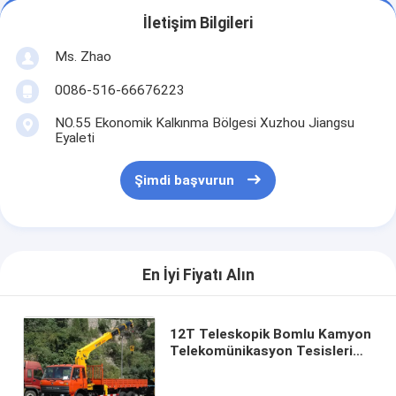
İletişim Bilgileri
Ms. Zhao
0086-516-66676223
NO.55 Ekonomik Kalkınma Bölgesi Xuzhou Jiangsu
Eyaleti
Şimdi başvurun
En İyi Fiyatı Alın
12T Teleskopik Bomlu Kamyon
Telekomünikasyon Tesisleri
için Vinç Atlı, 30 TM