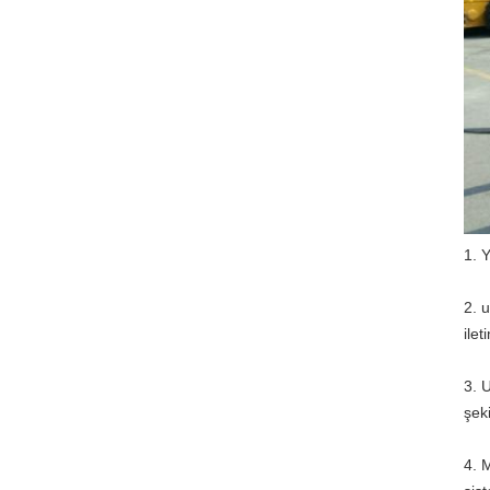
1. 
2. 
ilet
3. U
şek
4. 