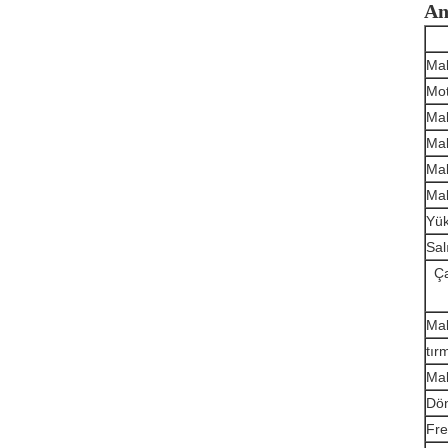
An
Mak
Mot
Mak
Mak
Mak
Mak
Yük
Sal
Ça
Mak
tır
Mak
Dön
Fre