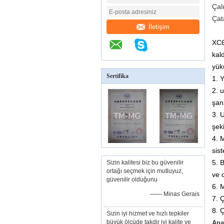
Çal
Çat
İletişim
XC6
kal
yük
Sertifika
1. 
2. 
şan
3. U
şek
4. 
sist
5. B
Sizin kalitesi biz bu güvenilir
ortağı seçmek için mutluyuz,
ve 
güvenilir olduğunu
6. 
—— Minas Gerais
7. Ç
8. Ç
Sizin iyi hizmet ve hızlı tepkiler
büyük ölçüde takdir iyi kalite ve
Ana 