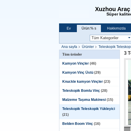
Xuzhou Araç 
Süper kalit
Ev
Ürün:% s
Hakkımızda
Ana sayfa
Ürünler
Teleskopik Teleskopi
3 
Tüm ürünler
Kamyon Vinçler
(46)
Kamyon Vinç Üstü
(29)
Knuckle kamyon Vinçler
(23)
Teleskopik Bomlu Vinç
(28)
Malzeme Taşıma Makinesi
(15)
Teleskopik Teleskopik Yükleyici
(21)
Belden Boom Vinç
(16)