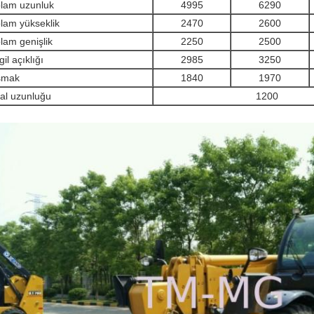
lam uzunluk
4995
6290
lam yükseklik
2470
2600
lam genişlik
2250
2500
gil açıklığı
2985
3250
smak
1840
1970
al uzunluğu
1200