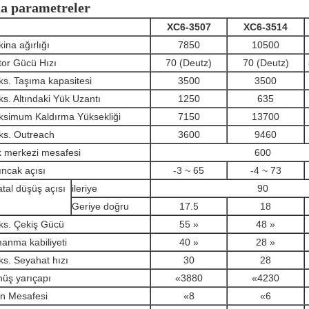
a parametreler
XC6-3507
XC6-3514
ina ağırlığı
7850
10500
or Gücü Hızı
70 (Deutz)
70 (Deutz)
s. Taşıma kapasitesi
3500
3500
s. Altındaki Yük Uzantı
1250
635
simum Kaldırma Yüksekliği
7150
13700
s. Outreach
3600
9460
 merkezi mesafesi
600
ıncak açısı
-3 ~ 65
-4 ~ 73
tal düşüş açısı
ileriye
90
Geriye doğru
17.5
18
s. Çekiş Gücü
55 »
48 »
manma kabiliyeti
40 »
28 »
s. Seyahat hızı
30
28
üş yarıçapı
«3880
«4230
n Mesafesi
«8
«6