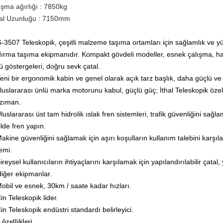
ışma ağırlığı
:
7850kg
al Uzunluğu
:
7150mm
-3507 Teleskopik, çeşitli malzeme taşıma ortamları için sağlamlık ve yü
dırma taşıma ekipmanıdır.
Kompakt gövdeli modeller, esnek çalışma, h
ü göstergeleri, doğru sevk çatal.
Yeni bir ergonomik kabin ve genel olarak açık tarz başlık, daha güçlü ve
uluslararası ünlü marka motorunu kabul, güçlü güç;
İthal Teleskopik öze
zıman.
luslararası üst tam hidrolik ıslak fren sistemleri, trafik güvenliğini sağl
ilde fren yapın.
Makine güvenliğini sağlamak için aşırı koşulların kullanım talebini karşıl
emi.
ireysel kullanıcıların ihtiyaçlarını karşılamak için yapılandırılabilir çatal
diğer ekipmanlar.
Mobil ve esnek, 30km / saate kadar hızları.
in Teleskopik lider.
in Teleskopik endüstri standardı belirleyici.
özellikleri