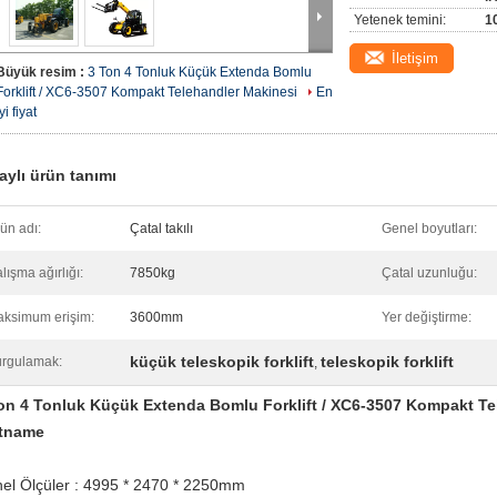
Yetenek temini:
10
İletişim
Büyük resim :
3 Ton 4 Tonluk Küçük Extenda Bomlu
Forklift / XC6-3507 Kompakt Telehandler Makinesi
En
iyi fiyat
aylı ürün tanımı
ün adı:
Çatal takılı
Genel boyutları:
lışma ağırlığı:
7850kg
Çatal uzunluğu:
ksimum erişim:
3600mm
Yer değiştirme:
küçük teleskopik forklift
teleskopik forklift
rgulamak:
,
on 4 Tonluk Küçük Extenda Bomlu Forklift / XC6-3507 Kompakt Te
tname
el Ölçüler
:
4995 * 2470 * 2250mm