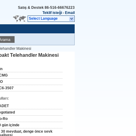
Satış & Destek
86-516-66676223
Teklif isteği
-
Email
Select Language
Arama
lehandler Makinesi
pakt Telehandler Makinesi
in
CMG
SO
C6-3507
ları:
ADET
egotiated
o-Ro
0 gün içinde
 30 mevduat, denge önce sevk
saliyesi