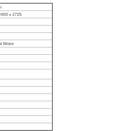
er
2450 x 2725
I Motor