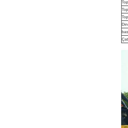
Top
Top
Top
Din
ba
Çat