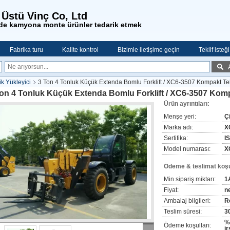
Üstü Vinç Co, Ltd
ede kamyona monte ürünler tedarik etmek
Fabrika turu
Kalite kontrol
Bizimle iletişime geçin
Teklif isteği
k Yükleyici
3 Ton 4 Tonluk Küçük Extenda Bomlu Forklift / XC6-3507 Kompakt Te
Ton 4 Tonluk Küçük Extenda Bomlu Forklift / XC6-3507 Kom
Ürün ayrıntıları:
Menşe yeri:
Ç
Marka adı:
X
Sertifika:
I
Model numarası:
X
Ödeme & teslimat koşul
Min sipariş miktarı:
1
Fiyat:
n
Ambalaj bilgileri:
R
Teslim süresi:
3
%
Ödeme koşulları:
ir