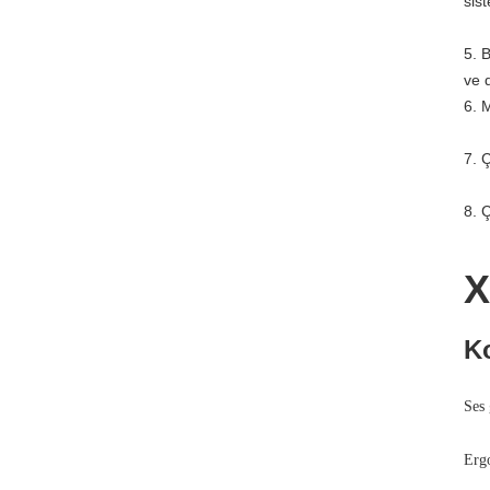
sist
5. B
ve 
6. 
7. Ç
8. Ç
X
Ko
Ses 
Ergo