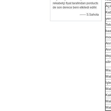
rekabetçi fiyat tarafından porducts
Açı
de son derece beni etkiledi edilir.
Kab
—— S.Sahota
yer
Tek
ba
mo
An
Anm
de
sili
Ma
Ma
İşl
Mak
Kal
Mak
Mak