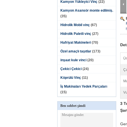
Kamyon Yükleyici Vinç
(22)
Kamyon Asansör monte edilmiş.
(35)
Hidrolik Mobil vinç
(67)
Hidrolik Paletli vinç
(27)
Hafriyat Makineleri
(70)
Det
Özel amaçlı taşıtlar
(173)
Ür
inşaat kule vinci
(20)
Çekici Çekici
(24)
Ça
Köprülü Vinç
(11)
Ma
İş Makinaları Yedek Parçaları
(15)
Vu
3 T
Ben sohbet şimdi
Şar
Gen