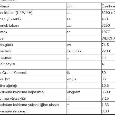
klama
birim
Özellikl
a ölçüler (L * W * H)
aa
6290 x 
den yükseklik
aa
450
erlek tabanı
aa
3250
smak
aa
1977
del
WEICHA
ma gücü
kw
74.5
a hızı
dev / dak
2200
plasman
L
4.4
ndir sayısı
4
x Grade Yetenek
%
30
ks.
hız
km / s
35
etim ağırlığı
t
10.5
simum kaldırma kapasitesi
kilogram
3500
dırma yüksekliği
m
7.15
simum kaldırma yüksekliğine ulaşın
m
1.33
simum ileri erişim
m
3,83