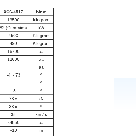
XC6-4517
birim
13500
kilogram
82 (Cummins)
kW
4500
Kilogram
490
Kilogram
16700
aa
12600
aa
aa
-4 ~ 73
º
º
18
º
73 »
kN
33 »
º
35
km / s
«4860
aa
«10
m